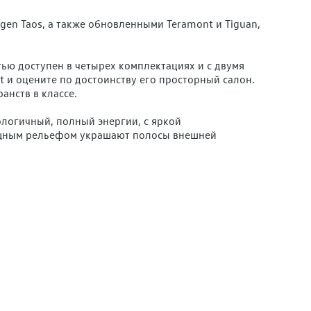
n Taos, а также обновленными Teramont и Tiguan,
ю доступен в четырех комплектациях и с двумя
 и оцените по достоинству его просторный салон.
анств в классе.
ологичный, полный энергии, с яркой
мощным рельефом украшают полосы внешней
томобиля задаст атмосферная подсветка салона –
ть. Из других новшеств стоит выделить:
жний, большую защитную вставку на бампере, высокий
риезжайте к нам на тест-драйв и на личное