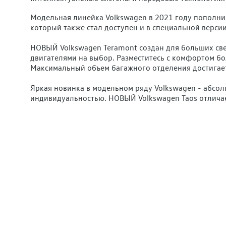
Модельная линейка Volkswagen в 2021 году пополни
который также стал доступен и в специальной версии
НОВЫЙ Volkswagen Teramont создан для больших све
двигателями на выбор. Разместитесь с комфортом бо
Максимальный объем багажного отделения достигает 
Яркая новинка в модельном ряду Volkswagen - абсо
индивидуальностью. НОВЫЙ Volkswagen Taos отлича
подсветки, которые обеспечат узнаваемость и индив
выбрать можно из 10 цветов.
Volkswagen Tiguan кардинально поменялся внешне. Пе
светодиодные матричные фары с системой Light Assi
дорожный просвет и увеличенный размер колесных д
Новинки от Volkswagen абсолютно соответствует все
знакомство с автомобилями, мы обязательно сделае