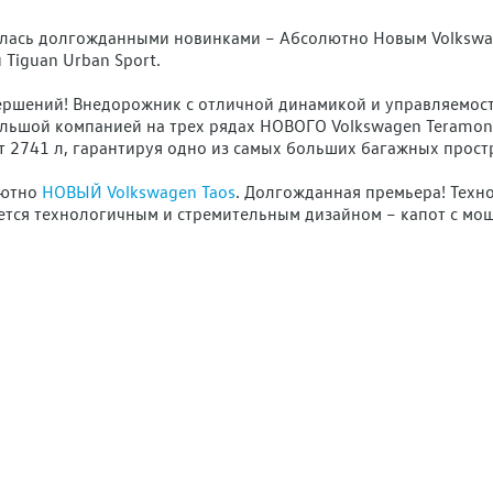
лась долгожданными новинками – Абсолютно Новым Volkswage
 Tiguan Urban Sport.
ршений! Внедорожник с отличной динамикой и управляемость
льшой компанией на трех рядах НОВОГО Volkswagen Teramont
2741 л, гарантируя одно из самых больших багажных простр
лютно
НОВЫЙ Volkswagen Taos
. Долгожданная премьера! Техн
ется технологичным и стремительным дизайном – капот с 
идуальность при любом времени суток. Настроение внутри ав
рвое, что бросается в глаза — это обновленная передняя час
st, которая автоматически переключает дальний свет на бли
исков.
м требованиям и запросам автомобильного рынка 2021 года. П
м Вам комфортное предложение!