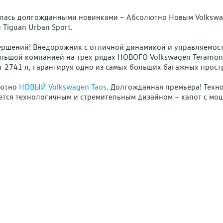
лась долгожданными новинками – Абсолютно Новым Volkswage
 Tiguan Urban Sport.
ршений! Внедорожник с отличной динамикой и управляемость
льшой компанией на трех рядах НОВОГО Volkswagen Teramont
2741 л, гарантируя одно из самых больших багажных простр
лютно
НОВЫЙ Volkswagen Taos
. Долгожданная премьера! Техн
ется технологичным и стремительным дизайном – капот с 
идуальность при любом времени суток. Настроение внутри ав
рвое, что бросается в глаза — это обновленная передняя час
st, которая автоматически переключает дальний свет на бли
исков.
м требованиям и запросам автомобильного рынка 2021 года. П
м Вам комфортное предложение!