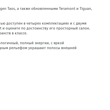
n Taos, а также обновленными Teramont и Tiguan,
ю доступен в четырех комплектациях и с двумя
 и оцените по достоинству его просторный салон.
анств в классе.
ологичный, полный энергии, с яркой
мощным рельефом украшают полосы внешней
томобиля задаст атмосферная подсветка салона –
ть. Из других новшеств стоит выделить:
жний, большую защитную вставку на бампере, высокий
риезжайте к нам на тест-драйв и на личное