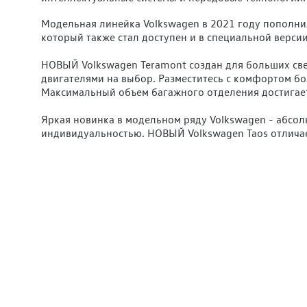
Модельная линейка Volkswagen в 2021 году пополни
который также стал доступен и в специальной версии
НОВЫЙ Volkswagen Teramont создан для больших све
двигателями на выбор. Разместитесь с комфортом бо
Максимальный объем багажного отделения достигает 
Яркая новинка в модельном ряду Volkswagen - абсо
индивидуальностью. НОВЫЙ Volkswagen Taos отлича
подсветки, которые обеспечат узнаваемость и индив
выбрать можно из 10 цветов.
Volkswagen Tiguan кардинально поменялся внешне. Пе
светодиодные матричные фары с системой Light Assi
дорожный просвет и увеличенный размер колесных д
Новинки от Volkswagen абсолютно соответствует все
знакомство с автомобилями, мы обязательно сделае